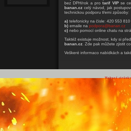
bez DPH/rok a pro
tarif VIP
se ce
banan.cz
celý návod, jak postupo
technickou podporu třemi způsoby:
a)
telefonicky na čísle:
420
553
810
b)
emaile na
podpora@banan.cz
c)
nebo pomocí online chatu na str
Taktéž existuje možnost, kdy si př
banan.cz
. Zde pak můžete zjistit c
Veškeré informaco nabídkách a tak
Webové stránk