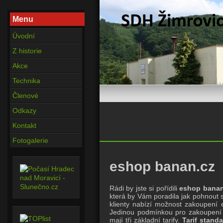
Menu
Úvodní
Z historie
Akce
Technika
Členové
Odkazy
Kontakt
Fotogalerie
eshop banan.cz
Rádi by jste si pořídili
eshop banan
která by Vám poradila jak pohnout 
klienty nabízí možnost zakoupen
Jedinou podmínkou pro zakoupen
mají tři základní tarify.
Tarif stand