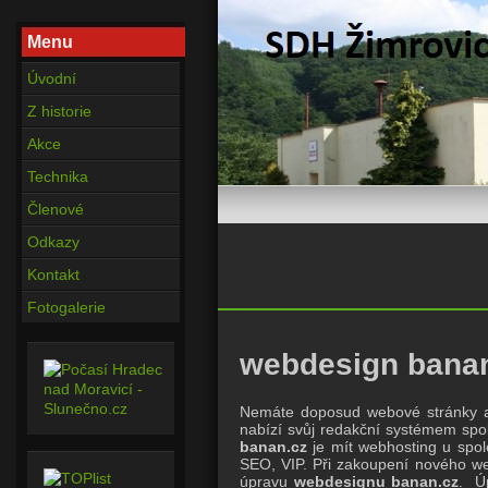
Menu
Úvodní
Z historie
Akce
Technika
Členové
Odkazy
Kontakt
Fotogalerie
webdesign bana
Nemáte doposud webové stránky a
nabízí svůj redakční systémem spo
banan.cz
je mít webhosting u spol
SEO, VIP. Při zakoupení nového we
úpravu
webdesignu banan.cz
. Ú